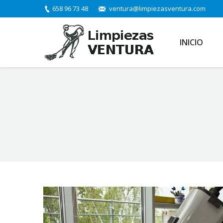
658 96 73 48
ventura@limpiezasventura.com
INICIO
You are here: