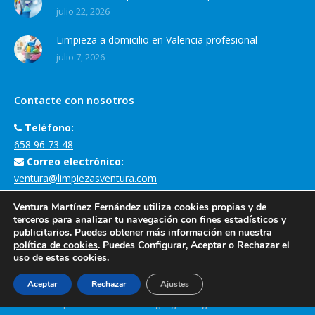
julio 22, 2026
Limpieza a domicilio en Valencia profesional
julio 7, 2026
Contacte con nosotros
Teléfono:
658 96 73 48
Correo electrónico:
ventura@limpiezasventura.com
Dirección de la empresa:
Ventura Martínez Fernández utiliza cookies propias y de
Carrer Margarita Salas, 3, 46930 Quart de Poblet, València
terceros para analizar tu navegación con fines estadísticos y
publicitarios. Puedes obtener más información en nuestra
Encuéntranos en:
política de cookies
. Puedes Configurar, Aceptar o Rechazar el
uso de estas cookies.
Aceptar
Rechazar
Ajustes
Creado por Tandem Marketing Digital
Páginas Web Valencia