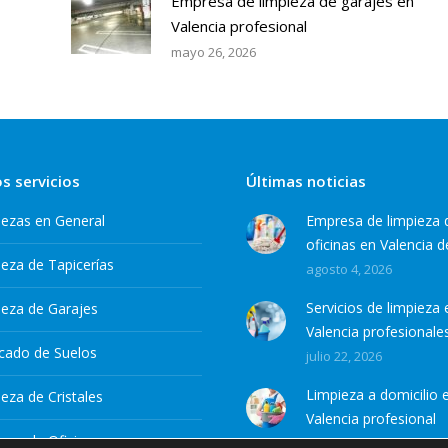
Empresa de limpieza de garajes en
Valencia profesional
mayo 26, 2026
s servicios
Últimas noticias
iezas en General
Empresa de limpieza 
oficinas en Valencia d
eza de Tapicerías
agosto 4, 2026
Servicios de limpieza 
ieza de Garajes
Valencia profesionale
ficado de Suelos
julio 22, 2026
Limpieza a domicilio 
eza de Cristales
Valencia profesional
eza de Oficinas
julio 7, 2026