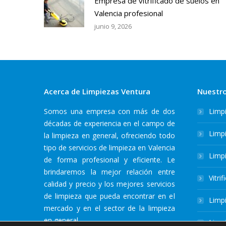
Empresa de vitrificado de suelos en
Valencia profesional
junio 9, 2026
Acerca de Limpiezas Ventura
Nuestro
Somos una empresa con más de dos
Limp
décadas de experiencia en el campo de
Limpi
la limpieza en general, ofreciendo todo
tipo de servicios de limpieza en Valencia
Limp
de forma profesional y eficiente. Le
brindaremos la mejor relación entre
Vitri
calidad y precio y los mejores servicios
de limpieza que pueda encontrar en el
Limpi
mercado y en el sector de la limpieza
en general.
Limpi