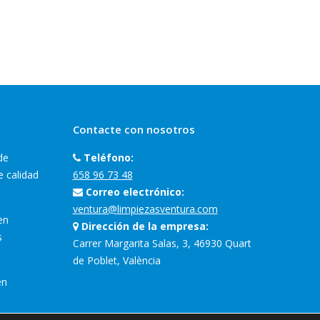
Contacte con nosotros
de
Teléfono:
e calidad
658 96 73 48
Correo electrónico:
ventura@limpiezasventura.com
en
Dirección de la empresa:
s
Carrer Margarita Salas, 3, 46930 Quart
de Poblet, València
en
Encuéntranos en: