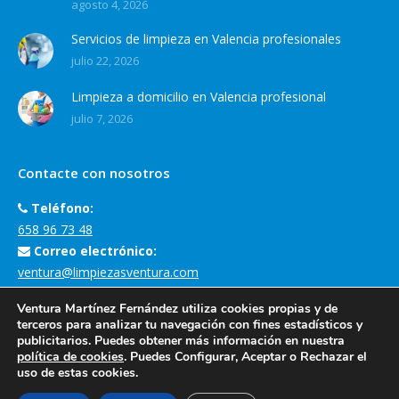
agosto 4, 2026
Servicios de limpieza en Valencia profesionales
julio 22, 2026
Limpieza a domicilio en Valencia profesional
julio 7, 2026
Contacte con nosotros
Teléfono:
658 96 73 48
Correo electrónico:
ventura@limpiezasventura.com
Dirección de la empresa:
Ventura Martínez Fernández utiliza cookies propias y de
Carrer Margarita Salas, 3, 46930 Quart de Poblet, València
terceros para analizar tu navegación con fines estadísticos y
publicitarios. Puedes obtener más información en nuestra
Encuéntranos en:
política de cookies
. Puedes Configurar, Aceptar o Rechazar el
uso de estas cookies.