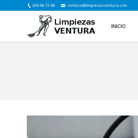
658 96 73 48
ventura@limpiezasventura.com
INICIO
You are here: