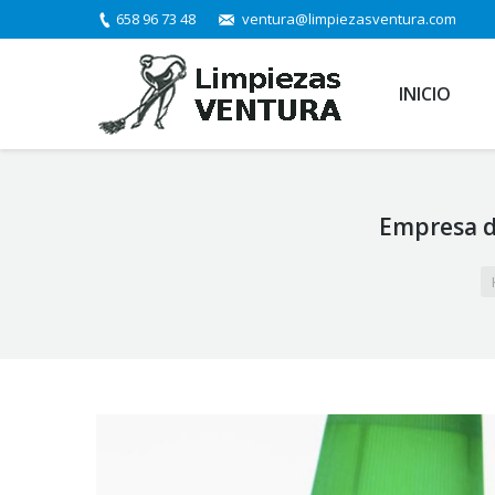
658 96 73 48
ventura@limpiezasventura.com
INICIO
Empresa de
You are here: