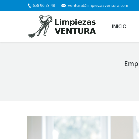
658 96 73 48
ventura@limpiezasventura.com
INICIO
Empr
You are here: