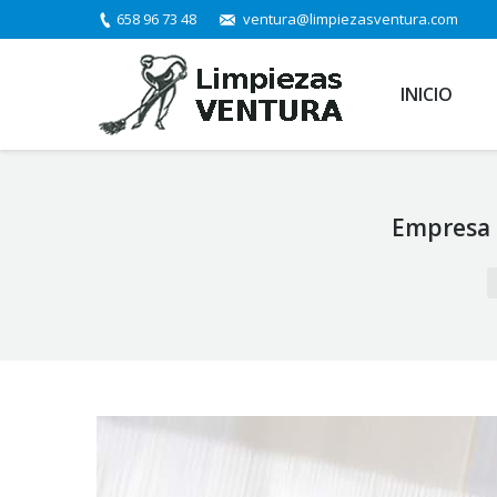
658 96 73 48
ventura@limpiezasventura.com
INICIO
Empresa p
You are here: