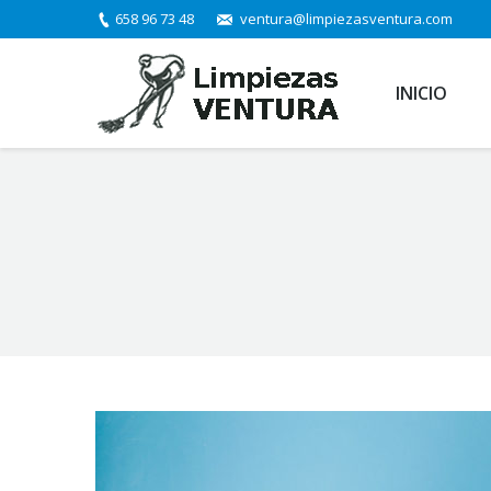
658 96 73 48
ventura@limpiezasventura.com
INICIO
You are here: