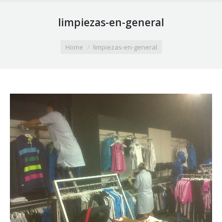
limpiezas-en-general
You are here:
Home
limpiezas-en-general