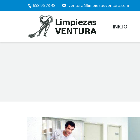
658 96 73 48
ventura@limpiezasventura.com
INICIO
You are here: