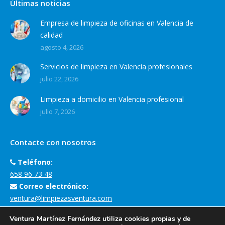
Últimas noticias
Empresa de limpieza de oficinas en Valencia de
calidad
agosto 4, 2026
Servicios de limpieza en Valencia profesionales
julio 22, 2026
Limpieza a domicilio en Valencia profesional
julio 7, 2026
Contacte con nosotros
Teléfono:
658 96 73 48
Correo electrónico:
ventura@limpiezasventura.com
Dirección de la empresa:
Ventura Martínez Fernández utiliza cookies propias y de
Carrer Margarita Salas, 3, 46930 Quart de Poblet, València