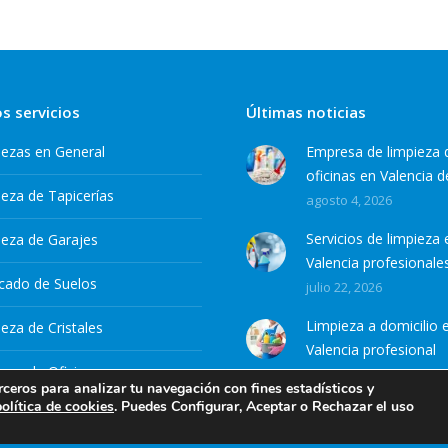
s servicios
Últimas noticias
iezas en General
Empresa de limpieza 
oficinas en Valencia d
eza de Tapicerías
agosto 4, 2026
Servicios de limpieza 
ieza de Garajes
Valencia profesionale
ficado de Suelos
julio 22, 2026
Limpieza a domicilio 
eza de Cristales
Valencia profesional
eza de Oficinas
julio 7, 2026
rceros para analizar tu navegación con fines estadísticos y
política de cookies
. Puedes Configurar, Aceptar o Rechazar el uso