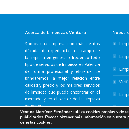
Acerca de Limpiezas Ventura
Nuestro
Somos una empresa con más de dos
Limp
décadas de experiencia en el campo de
Limpi
la limpieza en general, ofreciendo todo
tipo de servicios de limpieza en Valencia
Limp
de forma profesional y eficiente. Le
brindaremos la mejor relación entre
Vitri
calidad y precio y los mejores servicios
de limpieza que pueda encontrar en el
Limpi
mercado y en el sector de la limpieza
en general.
Limpi
Ventura Martínez Fernández utiliza cookies propias y de te
publicitarios. Puedes obtener más información en nuestra
de estas cookies.