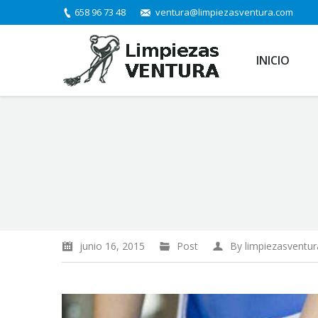
658 96 73 48
ventura@limpiezasventura.com
INICIO
You are here:
junio 16, 2015
Post
By
limpiezasventur