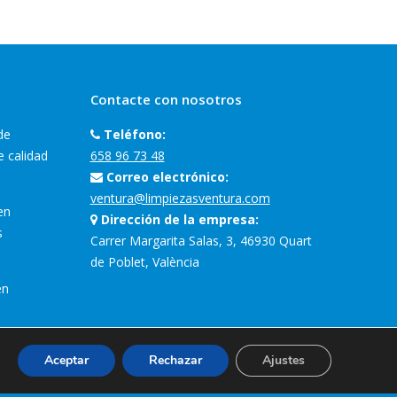
Contacte con nosotros
de
Teléfono:
e calidad
658 96 73 48
Correo electrónico:
ventura@limpiezasventura.com
en
Dirección de la empresa:
s
Carrer Margarita Salas, 3, 46930 Quart
de Poblet, València
en
Encuéntranos en:
Aceptar
Rechazar
Ajustes