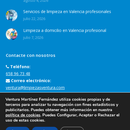
agosto 4, 2026
Servicios de limpieza en Valencia profesionales
julio 22, 2026
Limpieza a domicilio en Valencia profesional
julio 7, 2026
Contacte con nosotros
Teléfono:
658 96 73 48
Correo electrónico:
ventura@limpiezasventura.com
Dirección de la empresa:
Ventura Martínez Fernández utiliza cookies propias y de
Carrer Margarita Salas, 3, 46930 Quart de Poblet, València
terceros para analizar tu navegación con fines estadísticos y
publicitarios. Puedes obtener más información en nuestra
Encuéntranos en:
política de cookies
. Puedes Configurar, Aceptar o Rechazar el
uso de estas cookies.