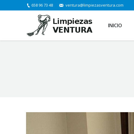
658 96 73 48
ventura@limpiezasventura.com
INICIO
You are here: