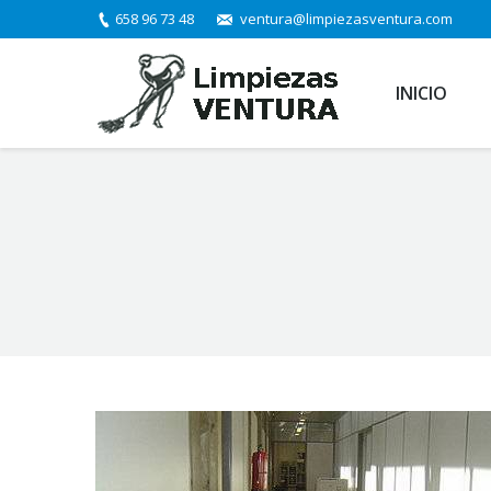
658 96 73 48
ventura@limpiezasventura.com
INICIO
You are here: