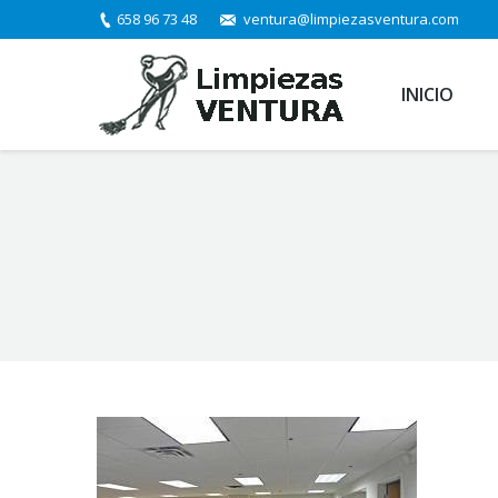
658 96 73 48
ventura@limpiezasventura.com
INICIO
You are here: