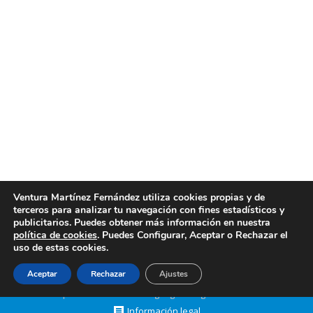
Empresa de limpieza de tapicerías en Valencia
Empresa de limpieza de tapicerías en Valencia.
Limpiezas Ventura es una empresa de limpieza de
tapicerías en Valencia profesional y con muchos
años de experiencia. Somos una empresa de
limpieza de tapicerías en Valencia con la que contar
para cualquier tipo de limpieza en tapicerías, sofás
o sillones, utilizando las mejores técnicas, los
mejores materiales…
Ventura Martínez Fernández utiliza cookies propias y de
terceros para analizar tu navegación con fines estadísticos y
febrero 27, 2018
Post
By
limpiezasventura
publicitarios. Puedes obtener más información en nuestra
política de cookies
. Puedes Configurar, Aceptar o Rechazar el
uso de estas cookies.
Aceptar
Rechazar
Ajustes
Creado por Tandem Marketing Digital
Páginas Web Valencia
Información legal