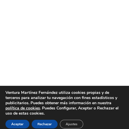
Empresa de limpiezas fin de obra Valencia
Empresa de limpiezas fin de obra Valencia. En
Limpiezas Ventura somos una empresa de
limpiezas fin de obra Valencia que le brinda
servicios de altísima calidad. Si busca una empresa
de limpiezas fin de obra Valencia, en Limpiezas
Ventura encontrará la mejor calidad y los mejores
precios del mercado actual, pues contamos con
profesionales cualificados…
Ventura Martínez Fernández utiliza cookies propias y de
terceros para analizar tu navegación con fines estadísticos y
mayo 3, 2016
Post
By
limpiezasventura
publicitarios. Puedes obtener más información en nuestra
política de cookies
. Puedes Configurar, Aceptar o Rechazar el
uso de estas cookies.
Aceptar
Rechazar
Ajustes