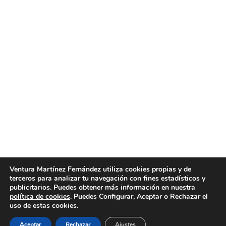
Empresa limpieza Quart de Poblet
Empresa de limpieza en Quart de Poblet. Limpiezas
Ventura es una empresa de limpieza en Quart de
Poblet profesional y con muchos años de
experiencia. Si necesita los servicios de una
empresa de limpieza en Quart de Poblet, no
encontrará mejor calidad que la que le ofrecemos
en Limpiezas Ventura, empresa líder y referente
en…
Ventura Martínez Fernández utiliza cookies propias y de
terceros para analizar tu navegación con fines estadísticos y
junio 13, 2017
Post
By
limpiezasventura
publicitarios. Puedes obtener más información en nuestra
política de cookies
. Puedes Configurar, Aceptar o Rechazar el
uso de estas cookies.
Aceptar
Rechazar
Ajustes