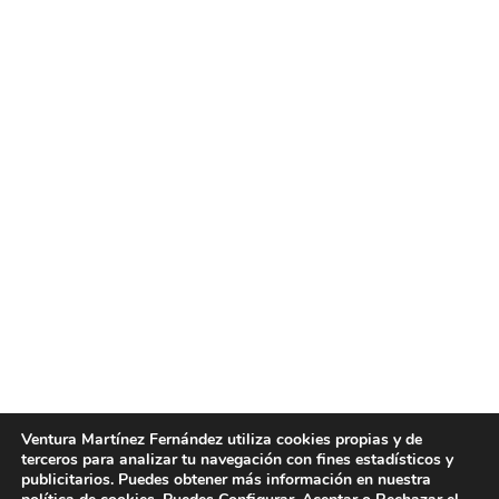
Limpieza de cristales Valencia
Limpieza de cristales Valencia. Limpiezas Ventura,
empresa líder en el sector de la limpieza, le ofrece
el mejor servicio de limpieza de cristales Valencia.
Limpiezas Ventura es una empresa de limpiezas
con mucha experiencia en la limpieza de cristales
Valencia, ofreciendo calidad y precios competitivos
en un sector con tanta competencia, pues sabemos
que para…
Ventura Martínez Fernández utiliza cookies propias y de
terceros para analizar tu navegación con fines estadísticos y
julio 5, 2016
Post
By
limpiezasventura
publicitarios. Puedes obtener más información en nuestra