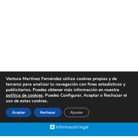
Servicios de limpieza de garajes en Valencia
Servicios de limpieza de garajes en Valencia.
Limpiezas Ventura le ofrece los mejores servicios
de limpieza de garajes en Valencia que se le puedan
presentar. Limpiezas Ventura pone a su disposición
los mejores y más completos servicios de limpieza
de garajes en Valencia a precios muy competitivos,
marcando la diferencia con muchas otras empresas,
pues…
Ventura Martínez Fernández utiliza cookies propias y de
terceros para analizar tu navegación con fines estadísticos y
febrero 9, 2016
Post
By
limpiezasventura
publicitarios. Puedes obtener más información en nuestra
política de cookies
. Puedes Configurar, Aceptar o Rechazar el
uso de estas cookies.
Aceptar
Rechazar
Ajustes
Creado por Tandem Marketing Digital
Páginas Web Valencia
Información legal