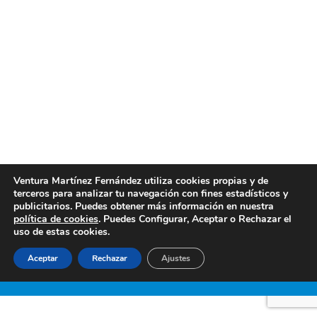
Limpieza de sofás Valencia profesional
Servicios de limpieza de sofás en Valencia.
Limpiezas Ventura le ofrece los mejores servicios
de limpieza de sofás en Valencia que se le puedan
presentar en el sector. Si necesita los servicios de
una empresa profesional que realice limpieza de
sofás en Valencia, en Limpiezas Ventura somos su
mejor alternativa, tanto por la calidad como…
Ventura Martínez Fernández utiliza cookies propias y de
septiembre 25, 2018
Post
By
limpiezasventura
terceros para analizar tu navegación con fines estadísticos y
publicitarios. Puedes obtener más información en nuestra
política de cookies
. Puedes Configurar, Aceptar o Rechazar el
uso de estas cookies.
Creado por Tandem Marketing Digital
Páginas Web Valencia
Aceptar
Rechazar
Ajustes
Información legal