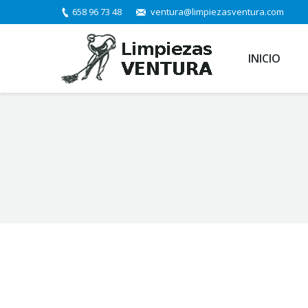
658 96 73 48
ventura@limpiezasventura.com
INICIO
You are here: