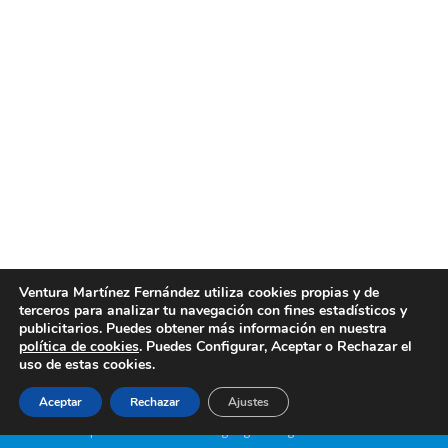
Empresa de limpieza de locales comerciales
Valencia
Empresa de limpieza de locales comerciales
Valencia En Limpiezas Ventura somos una empresa
especializada en la limpieza de locales comerciales
en Valencia. Nos enorgullecemos de ofrecer
servicios de limpieza de alta calidad para garantizar
la máxima satisfacción de nuestros clientes en cada
trabajo que realizamos. Limpiezas Ventura: Tu
Mejor Opción en Valencia para la Limpieza…
Ventura Martínez Fernández utiliza cookies propias y de
terceros para analizar tu navegación con fines estadísticos y
marzo 20, 2024
Post
By
limpiezasventura
publicitarios. Puedes obtener más información en nuestra
política de cookies
. Puedes Configurar, Aceptar o Rechazar el
uso de estas cookies.
Aceptar
Rechazar
Ajustes
Creado por Tandem Marketing Digital
Páginas Web Valencia