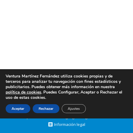
Profesionales en limpiezas en general en
Valencia
Profesionales en limpiezas en general en Valencia:
la clave de una limpieza sin problemas Mantener los
espacios limpios y en perfectas condiciones es
fundamental para garantizar un ambiente saludable
y confortable. Contar con profesionales en
limpiezas en general en Valencia permite acceder a
un servicio de calidad, adaptado a cada necesidad.
En Limpiezas Ventura, nos…
Ventura Martínez Fernández utiliza cookies propias y de
terceros para analizar tu navegación con fines estadísticos y
febrero 4, 2025
Post
By
limpiezasventura
publicitarios. Puedes obtener más información en nuestra
política de cookies
. Puedes Configurar, Aceptar o Rechazar el
uso de estas cookies.
Aceptar
Rechazar
Ajustes
Creado por Tandem Marketing Digital
Páginas Web Valencia
Información legal