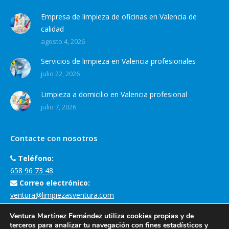
Empresa de limpieza de oficinas en Valencia de
calidad
agosto 4, 2026
Servicios de limpieza en Valencia profesionales
julio 22, 2026
Limpieza a domicilio en Valencia profesional
julio 7, 2026
Contacte con nosotros
Teléfono:
658 96 73 48
Correo electrónico:
ventura@limpiezasventura.com
Dirección de la empresa:
Ventura Martínez Fernández utiliza cookies propias y de
Carrer Margarita Salas, 3, 46930 Quart de Poblet, València
terceros para analizar tu navegación con fines estadísticos y