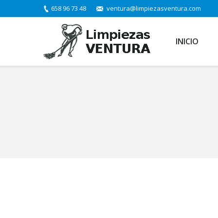
658 96 73 48
ventura@limpiezasventura.com
INICIO
You are here: