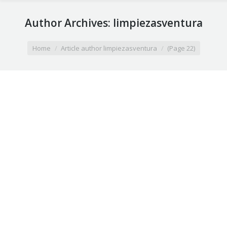
Author Archives:
limpiezasventura
You are here:
Home
Article author limpiezasventura
(Page 22)