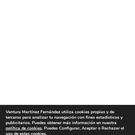
Limpieza de sofás Valencia
Limpieza de sofás Valencia. En Limpiezas Ventura
ponemos a su disposición un servicio profesional de
limpieza de sofás Valencia y al mejor precio.
Limpiezas Ventura es una empresa profesional y
con mucha experiencia en la limpieza de sofás
Valencia, ofreciendo calidad y precios competitivos
a clientes de toda el área metropolitana de
Valencia. Nuestra empresa…
julio 19, 2016
Post
By
limpiezasventura
1
…
20
21
22
23
24
…
32
Ventura Martínez Fernández utiliza cookies propias y de
terceros para analizar tu navegación con fines estadísticos y
Prev page
Next page
publicitarios. Puedes obtener más información en nuestra
política de cookies
. Puedes Configurar, Aceptar o Rechazar el
uso de estas cookies.