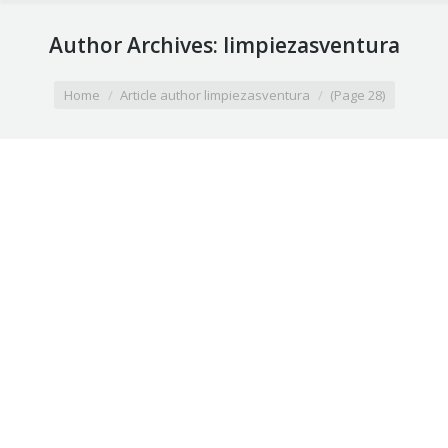
Author Archives:
limpiezasventura
You are here:
Home
Article author limpiezasventura
(Page 28)
Abrillantado y vitrificado de suelos en
Valencia