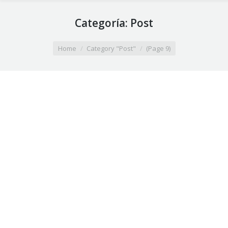
Categoría:
Post
You are here:
Home
Category "Post"
(Page 9)
Empresa de limpieza de tapicerías Valencia
profesional