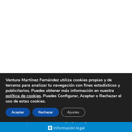
Limpiezas Ventura es una empresa de limpieza de
cristales en Valencia profesional y con muchos años
de experiencia en el sector de la limpieza, lo que
avala y garantiza la calidad de nuestros trabajos.
Empresa de limpieza de cristales en Valencia.
Somos una empresa de limpieza de cristales en…
enero 24, 2023
Post
By
limpiezasventura
1
…
7
8
9
10
11
…
30
Ventura Martínez Fernández utiliza cookies propias y de
terceros para analizar tu navegación con fines estadísticos y
Prev page
Next page
publicitarios. Puedes obtener más información en nuestra
política de cookies
. Puedes Configurar, Aceptar o Rechazar el
uso de estas cookies.
Aceptar
Rechazar
Ajustes
Creado por Tandem Marketing Digital
Páginas Web Valencia
Información legal